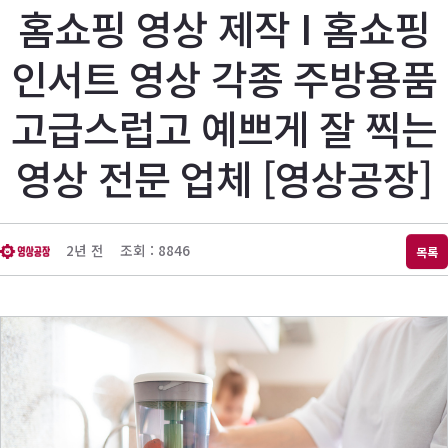
홈쇼핑 영상 제작 I 홈쇼핑
인서트 영상 각종 주방용품
고급스럽고 예쁘게 잘 찍는
영상 전문 업체 [영상공장]
2년 전
조회 : 8846
목록