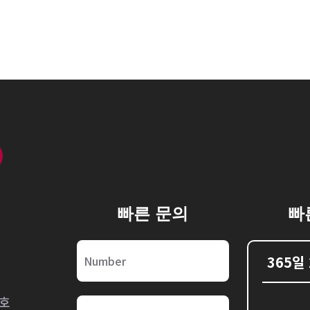
빠른 문의
빠
365일
2호