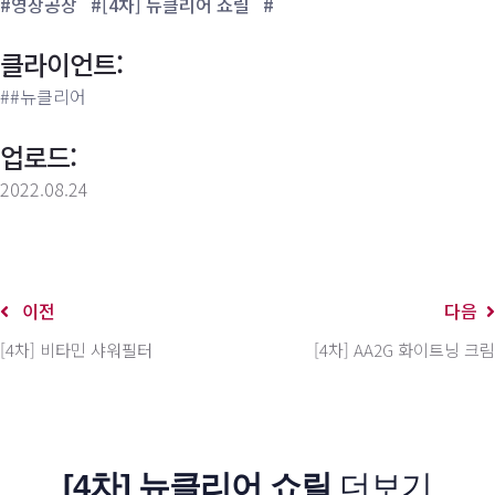
#영상공장
#[4차] 뉴클리어 쇼릴
#
클라이언트:
##뉴클리어
업로드:
2022.08.24
이전
다음
[4차] 비타민 샤워필터
[4차] AA2G 화이트닝 크림
[4차] 뉴클리어 쇼릴
더보기